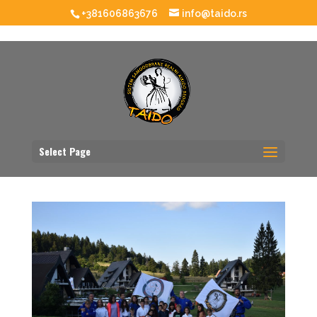
+381606863676
info@taido.rs
Select Page