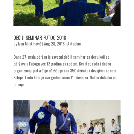
DEČIJI SEMINAR FUTOG 2018
by
Ivan Milutinović
|
Aug 28, 2018
|
Aktuelno
Dana 27. maja održan je savezni dečiji seminar za decu koji se
održava u Futogu već 13 godina za redom. Kvalitet rada i dobru
organizaciju potvrđuje učešće preko 350 dečaka i devojčica iz cele
Srbije. Taido klub je ove godine imao 11 učesnika. Nakon dolaska na
imanje...