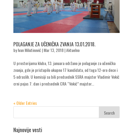
POLAGANJE ZA UČENIČKA ZVANJA 13.01.2018.
by
Ivan Milutinović
|
Mar 13, 2018
|
Aktuelno
U prostorijama kluba, 13. januara održano je polaganje za učenička
zvanja, gde je pristupilo ukupno 17 kandidata, od toga 12-oro dece i
5 odraslih. U komisiji su bili predsednik SSRA majstor Vladimir Vokić
crni pojas 7. dan i predsednik CRA “Vokić” majstor...
« Older Entries
Najnovije vesti