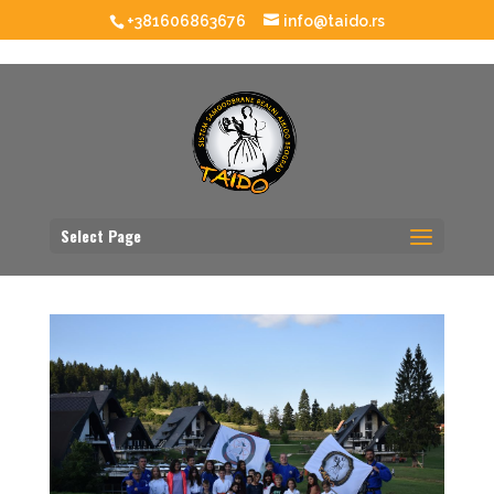
+381606863676
info@taido.rs
Select Page