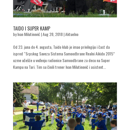
TAIDO I SUPER KAMP
by
Ivan Milutinović
|
Aug 28, 2018
|
Aktuelno
Od 23. juna do 4. avgusta, Taido klub je imao privilegiju i čast da
ispred “Srpskog Saveza Sistema Samoodbrane Realni Aikido 2015”
uzme učešće u vođenju radionice Samoodbrane za decu na Super
Kampu na Tari. Tim su činili trener Ivan Milutinović i asistent...