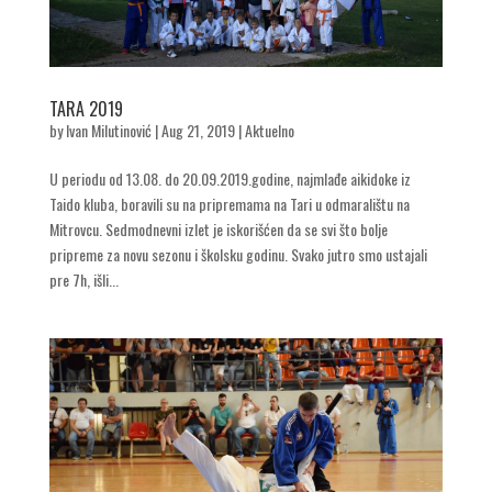
TARA 2019
by
Ivan Milutinović
|
Aug 21, 2019
|
Aktuelno
U periodu od 13.08. do 20.09.2019.godine, najmlađe aikidoke iz
Taido kluba, boravili su na pripremama na Tari u odmaralištu na
Mitrovcu. Sedmodnevni izlet je iskorišćen da se svi što bolje
pripreme za novu sezonu i školsku godinu. Svako jutro smo ustajali
pre 7h, išli...