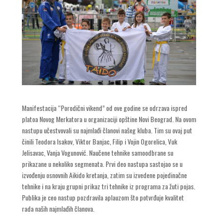
Manifestacija “Porodični vikend” od ove godine se odrzava ispred
platoa Novog Merkatora u organizaciji opštine Novi Beograd. Na ovom
nastupu učestvovali su najmlađi članovi našeg kluba. Tim su ovaj put
činili Teodora Isakov, Viktor Banjac, Filip i Vojin Ogorelica, Vuk
Jelisavac, Vanja Vogunović. Naučene tehnike samoodbrane su
prikazane u nekoliko segmenata. Prvi deo nastupa sastojao se u
izvođenju osnovnih Aikido kretanja, zatim su izvedene pojedinačne
tehnike i na kraju grupni prikaz tri tehnike iz programa za žuti pojas.
Publika je ceo nastup pozdravila aplauzom što potvrđuje kvalitet
rada naših najmlađih članova.