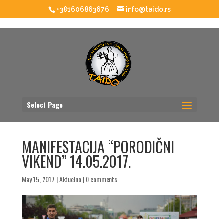
+381606863676
info@taido.rs
Select Page
MANIFESTACIJA “PORODIČNI
VIKEND” 14.05.2017.
May 15, 2017
|
Aktuelno
|
0 comments